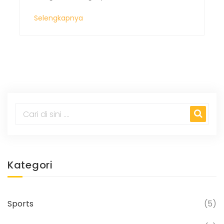
sekolah, guru, dan siswa, untuk
Selengkapnya
menciptakan lingkungan belajar yang
lebih efektif dan menarik. Selain itu,
EDUCOM juga merancang dan
menyelenggarakan berbagai program
pelatihan untuk guru dan pendidik lainnya.
Mereka juga aktif dalam penelitian dan
pengembangan untuk terus
memperbaharui dan meningkatkan
metode dan teknik pengajaran mereka.
Singkatnya, EDUCOM berupaya untuk
Kategori
membantu setiap individu mencapai
potensi maksimalnya melalui pendidikan
yang berkualitas.
Sports
(5)