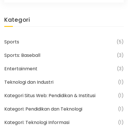
efisiensi dan produktivitas, sehingga
perusahaan dapat berkembang dan
Kategori
menciptakan lebih banyak lapangan kerja.
Namun, di sisi lain, kita juga harus siap
menghadapi perubahan dan
Sports
(5)
mengembangkan keterampilan agar tetap
relevan di masa depan yang semakin
Sports: Baseball
(3)
digital.
Entertainment
(3)
Teknologi dan Industri
(1)
Kategori Situs Web: Pendidikan & Institusi
(1)
Kategori: Pendidikan dan Teknologi
(1)
Kategori: Teknologi Informasi
(1)