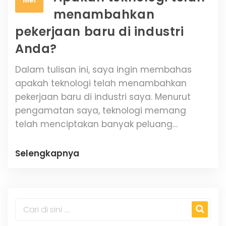
Mei
menambahkan
pekerjaan baru di industri
Anda?
Dalam tulisan ini, saya ingin membahas
apakah teknologi telah menambahkan
pekerjaan baru di industri saya. Menurut
pengamatan saya, teknologi memang
telah menciptakan banyak peluang
pekerjaan baru, terutama di bidang digital
dan teknologi informasi. Beberapa contoh
Selengkapnya
pekerjaan baru yang muncul akibat
perkembangan teknologi antara lain adalah
spesialis media sosial, pengembang
aplikasi, dan ahli analisis data. Selain itu,
teknologi juga membantu meningkatkan