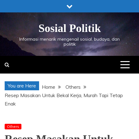
Skip
to
content
Sosial Politik
Informasi menarik mengenail sosial, budaya, dan
politik
You are Here
Home
Others
Resep Masakan Untuk Bekal Kerja, Murah Tapi Tetap
Enak
Others