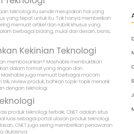
m Teknologi
an teknologi itu sendiri merupakan hal yang
itus yang tepat untuk itu. Tak hanya memberikan
sering memuat artikel dan rubrik khusus yang
m berbagai bidang, mulai dari desain, bisnis,
an Kekinian Teknologi
aku dan membosankan? Mashable membuktikan
ikan dalam format yang ringan dan
ru, Mashable juga memuat berbagai macam
an trik, review produk, bahkan topik-topik menarik
an dengan teknologi.
J
Teknologi
M
i produk teknologi terbaik, CNET adalah situs
al luas sebagai portal ulasan produk teknologi
lasan, CNET juga sering memberikan penawaran
g diulasnya.