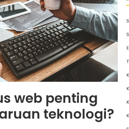
S
S
E
T
K
K
us web penting
K
ruan teknologi?
K